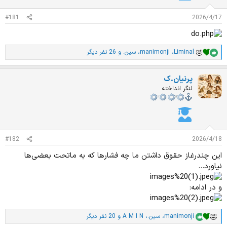
د
و
ه
ع
#181
2026/4/17
م
و
ض
و
Liminal
،
manimonji
،
سین.
و 26 نفر دیگر
ا
ع
م
ت
پرنیان.ک
ی
ا
لنگر انداخته
ز
ا
ت
:
#182
2026/4/18
این چندرغاز حقوق داشتن ما چه فشارها که به ماتحت بعضی‌ها
نیاورد...
و در ادامه:
manimonji
،
سین.
،
A M I N
و 20 نفر دیگر
ا