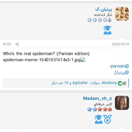
م
ت
پرنیان.ک
ی
ا
لنگر انداخته
ز
ا
ت
:
#183
2026/4/18
Who's the real spiderman? (Parnian edition)
@parnian-
@پرنیانْ
Ninalinzy
،
سوگند؛
،
AgiGalilei
و 10 نفر دیگر
ا
م
ت
Madam_sh_z
ی
ا
کاربر حرفه‌ای
ز
ا
ت
: