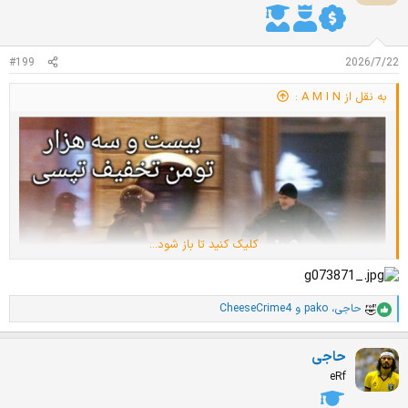
ز
ا
ت
:
#199
2026/7/22
به نقل از A M I N :
کلیک کنید تا باز شود...
حاجی
،
pako
و
CheeseCrime4
ا
م
ت
حاجی
ی
ا
eRf
ز
ا