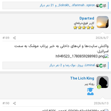
spiron
،
iifarimah
،
_Golrokh_
و 21 نفر دیگر
ا
م
ت
Dparted
ی
ا
کاربر فوق‌حرفه‌ای
ز
ا
ت
#189
2026/6/7
:
واکنش سایت‌ها و اپ‌های داخلی به خبر پرتاب موشک به سمت
اسرائیل:
Liminal
،
پرواز
،
عوگ رضا
و 2 نفر دیگر
ا
م
ت
The Lich King
ی
ا
روباه پیر
ز
ا
ت
:
#190
2026/6/13