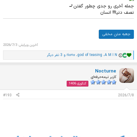
جمله آخری رو جدی چطور گفتن🚬
نصف دنیا!!! انسان
جعبه متن مخفی
آخرین ویرایش:
2026/7/3
A M I N
،
god of teasing
،
riαꪀα
و 3 نفر دیگر
ا
م
ت
Nocturne
ی
ا
کاربر نیمه‌حرفه‌ای
ز
کنکوری 1406
ا
ت
#193
2026/7/8
: