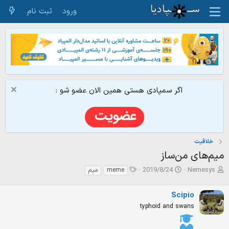
ورود
ثبت نام
اگر سمپادی هستی همین الان عضو شو :
خلاقیت
میم‌های من‌ساز
ش
ت
ت
2019/8/24
Nemesys
meme
میم
ر
ا
گ‌
و
ر
ه
Scipio
ع
ی
ا
ک
خ
typhoid and swans
ن
ش
ن
ر