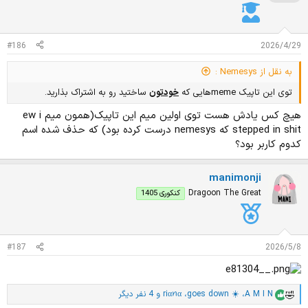
ا
ت
:
#186
2026/4/29
به نقل از Nemesys :
توی این تاپیک memeهایی که
خودتون
ساختید رو به اشتراک بذارید.
هیچ کس یادش هست توی اولین میم این تاپیک(همون میم ew i
stepped in shit که nemesys درست کرده بود) که حذف شده اسم
کدوم کاربر بود؟
manimonji
Dragoon The Great
کنکوری 1405
#187
2026/5/8
A M I N
،
goes down ☀️
،
riαꪀα
و 4 نفر دیگر
ا