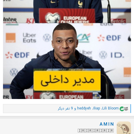
Lili Bloom
،
Iliap
،
heddyeh
و 9 نفر دیگر
ا
م
ت
A M I N
ی
ا
🇮🇷🇮🇷🇮🇷🇮🇷🇮🇷