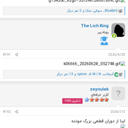
.Bluebird
،
سوفی
،
صآبا
و 2 نفر دیگر
ا
م
ت
The Lich King
ی
ا
روباه پیر
ز
ا
ت
:
#191
2026/6/28
آسفالت
،
A M I N
،
spiron
و 13 نفر دیگر
ا
م
ت
zeynulek
ی
ا
کاربر حرفه‌ای
ز
کنکوری 1406
ا
ت
#192
2026/7/3
:
اینا از دوران قطعی بزرگ مونده