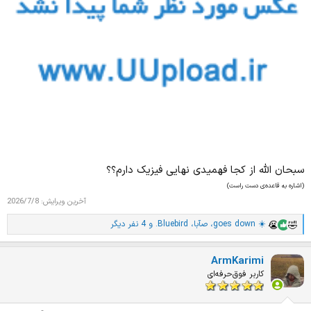
سبحان الله از کجا فهمیدی نهایی فیزیک دارم؟؟
(اشاره به قاعده‌ی دست راست)
آخرین ویرایش:
2026/7/8
goes down ☀️
،
صآبا
،
.Bluebird
و 4 نفر دیگر
ا
م
ت
ArmKarimi
ی
ا
کاربر فوق‌حرفه‌ای
ز
ا
ت