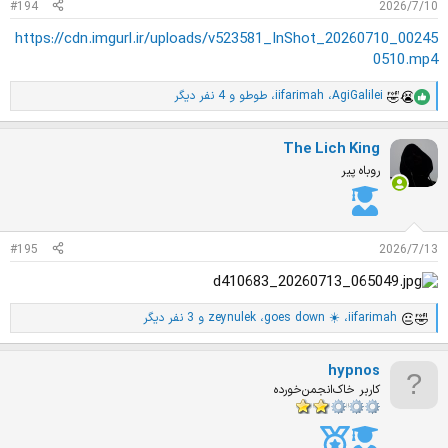
#194
2026/7/10
:
https://cdn.imgurl.ir/uploads/v523581_InShot_20260710_00245
0510.mp4
AgiGalilei
،
iifarimah
،
طوطو
و 4 نفر دیگر
ا
م
ت
The Lich King
ی
ا
روباه پیر
ز
ا
ت
:
#195
2026/7/13
iifarimah
،
goes down ☀️
،
zeynulek
و 3 نفر دیگر
ا
م
ت
hypnos
ی
ا
کاربر خاک‌انجمن‌خورده
ز
ا
ت