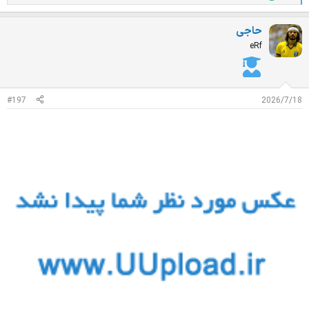
م
ت
حاجی
ی
ا
eRf
ز
ا
ت
:
#197
2026/7/18