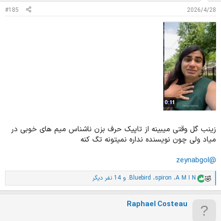
#185
2026/4/28
زینب گل وقتی میبینه از تاپیک حرف بزن ناشناس میم های خوبی در
میاد ولی چون نویسنده نداره نمیتونه تگ کنه
@zeynabgol
A M I N
،
spiron
،
.Bluebird
و 14 نفر دیگر
ا
م
ت
Raphael Costeau
ی
ا
ز