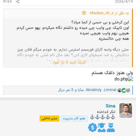
#184
2026/4/19
به نقل از Madam_sh_z :
این کرختی و بی حسی از کجا میاد؟
اون تاپیک چی وایب چی میده رو داشتم نگاه میکردم. یهو حس کردم
هیچی بهم وایب هیچی نمیده
همه چی خاکستریه
حتی دیگه واسه کارای فورسمم استرس ندارم. به خودم میگم فلان چیز
ددلاینش رد شد نمیخوای کاری کنی؟ بعد مثل تام شلبی به خودم نگاه
میکنم میگم خب شد که شد حالا چی میخواد بشه؟
کلیک کنید تا باز شود...
یه "تهش که چی" قدرتمندی بهم مستولی شده که واقعا ایده ای ندارم چطور
ولی هنوز دلقک هستم
شکستش بدم
حتی نمیدونم چرا دارم اینا رو مینویسم. شاید یه جور فریاد کمکه قبل غرق
شدن
Liminal
،
Ninalinzy
،
صآبا
و 5 نفر دیگر
ا
م
ت
Sina
ی
ا
لنگر انداخته
ز
عضو کادر مدیریت
مدیر داخلی
ا
ت
: