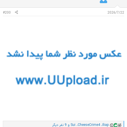
ت
:
#200
2026/7/22
Iliap
،
CheeseCrime4
،
Sui
و 9 نفر دیگر
ا