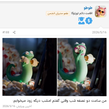
م
ت
طوطو
ی
ا
اقامت دائم تورتوگا
عضو مدیران انجمن
ز
ا
ت
:
#188
2026/5/16
من ساعت دو نصفه شب وقتی گفتم امشب دیگه زود میخوابم:
آخرین ویرایش:
2026/5/16