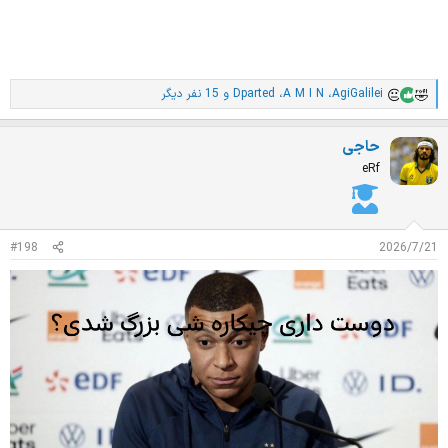
AgiGalilei
،
A M I N
،
Dparted
و 15 نفر دیگر
ا
م
ت
حاجی
ی
ا
eRf
ز
ا
ت
:
#198
2026/7/21