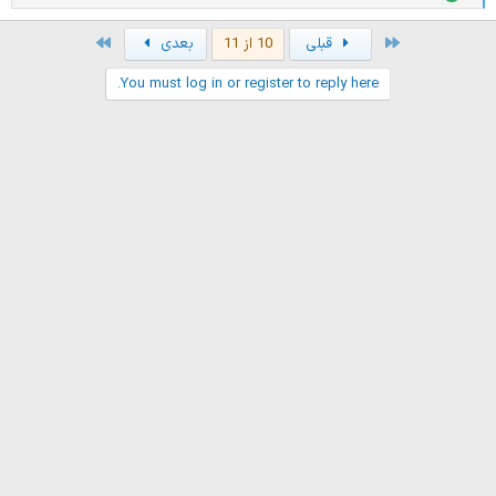
م
ت
Last
First
قبلی
10 از 11
بعدی
ی
ا
You must log in or register to reply here.
ز
ا
ت
: