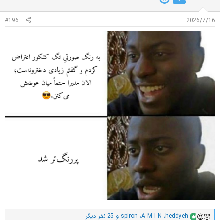
:
#196
2026/7/16
heddyeh
،
A M I N
،
spiron
و 25 نفر دیگر
ا