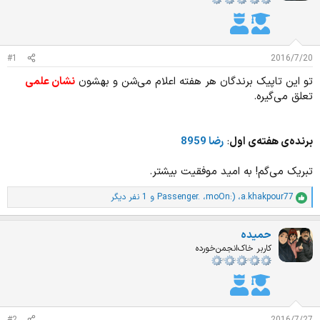
د
و
ه
ع
م
و
ض
#1
2016/7/20
و
تو این تاپیک برندگان هر هفته اعلام می‌شن و بهشون
نشان علمی
ع
تعلق می‌گیره.
برنده‌ی هفته‌ی اول
:
رضا 8959
تبریک می‌گم! به امید موفقیت بیشتر.
a.khakpour77
،
moOn:)
،
Passenger.
و 1 نفر دیگر
ا
م
ت
حمیده
ی
ا
کاربر خاک‌انجمن‌خورده
ز
ا
ت
: