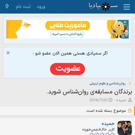
ورود
ثبت نام
اگر سمپادی هستی همین الان عضو شو :
روان‌شناسی و علوم تربیتی
برندگان مسابقه‌ی روان‌شناس شوید.
ش
ت
حمیده
2016/7/20
ر
ا
و
ر
موضوع بسته شده است.
ع
ی
ک
خ
حمیده
ن
ش
کاربر خاک‌انجمن‌خورده
ن
ر