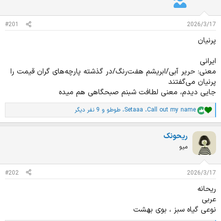
د
و
ه
ع
م
#201
2026/3/17
و
پرنیان
ض
و
ع
ایرانی
معنی: حریر آبی/ابریشم هفت‌رنگ/در گذشته پارچه‌های گران قیمت را
پرنیان می‌گفتند
جایی دیدم، معنی لطافت شبنم صبحگاهی هم میده
Call out my name
،
Setaaa
،
طوطو
و 9 نفر دیگر
ا
م
ت
ریحونک
ی
ا
میو
ز
ا
ت
#202
2026/3/17
:
ریحانه
عربی
نوعی گیاه سبز ، بوی بهشت