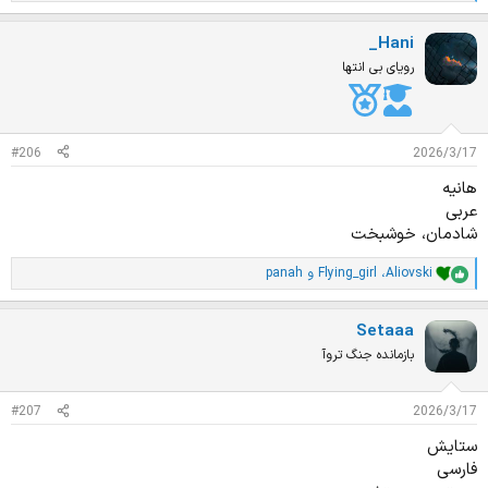
م
ت
_Hani
ی
ا
رویای بی انتها
ز
ا
ت
:
#206
2026/3/17
هانیه
عربی
شادمان، خوشبخت
Aliovski
،
Flying_girl
و
panah
ا
م
ت
Setaaa
ی
ا
بازمانده جنگ تروآ
ز
ا
ت
#207
2026/3/17
:
ستایش
فارسی