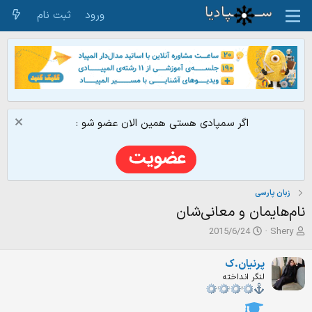
ورود
ثبت نام
اگر سمپادی هستی همین الان عضو شو :
زبان پارسی
نام‌هایمان و معانی‌شان
ش
ت
2015/6/24
Shery
ر
ا
و
ر
پرنیان.ک
ع
ی
لنگر انداخته
ک
خ
ن
ش
ن
ر