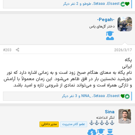
Elsaest
،
Setaaa
،
طوطو
و 2 نفر دیگر
ا
م
ت
-Pegah-
ی
ا
دختر گل‌های یاس
ز
ا
ت
:
#203
2026/3/17
پگاه
ایرانی
نام پگاه به معنای هنگام صبح زود است و به زمانی اشاره دارد که نور
خورشید نخستین بار در افق ظاهر می‌شود. این زمان معمولاً با آرامش
و تازگی همراه است و می‌تواند نمادی از شروعی تازه و امید باشد.
Elsaest
،
Setaaa
،
NINA_
و 3 نفر دیگر
ا
م
ت
Sina
ی
ا
لنگر انداخته
ز
عضو کادر مدیریت
مدیر داخلی
ا
ت