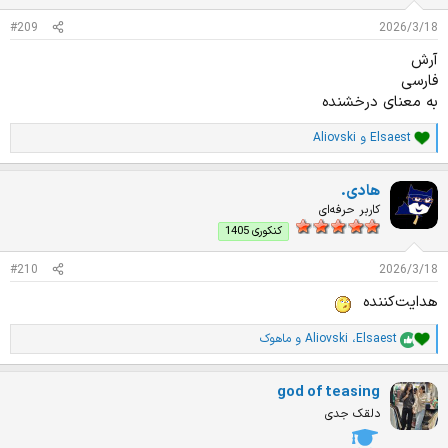
:
#209
2026/3/18
آرش
فارسی
به معنای درخشنده
Elsaest
و
Aliovski
ا
م
ت
هادی.
ی
ا
کاربر حرفه‌ای
ز
کنکوری 1405
ا
ت
#210
2026/3/18
:
هدایت‌کننده
Elsaest
،
Aliovski
و
ماهوک
ا
م
ت
god of teasing
ی
ا
دلقک جدی
ز
ا