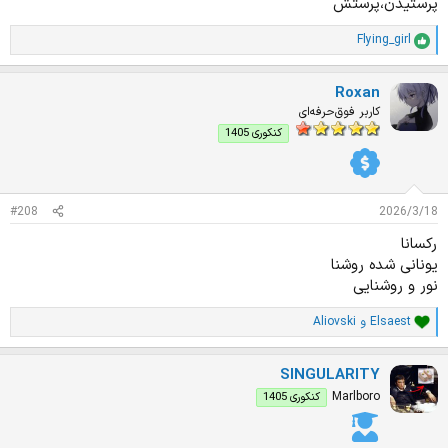
پرستیدن،پرستش
Flying_girl
ا
م
ت
Roxan
ی
ا
کاربر فوق‌حرفه‌ای
ز
کنکوری 1405
ا
ت
:
#208
2026/3/18
رکسانا
یونانی شده روشنا
نور و روشنایی
Elsaest
و
Aliovski
ا
م
ت
SINGULARITY
ی
ا
Marlboro
کنکوری 1405
ز
ا
ت