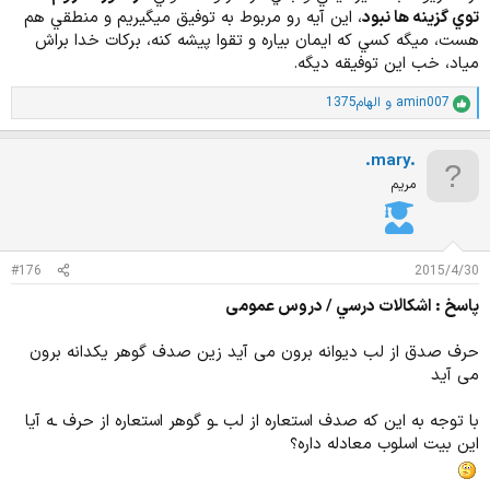
توي گزينه ها نبود
، اين آيه رو مربوط به توفيق ميگيريم و منطقي هم
هست، ميگه كسي كه ايمان بياره و تقوا پيشه كنه، بركات خدا براش
مياد، خب اين توفيقه ديگه.
amin007
و
الهام1375
ا
م
ت
.mary.
ی
ا
مریم
ز
ا
ت
:
#176
2015/4/30
پاسخ : اشكالات درسي / دروس عمومی
حرف صدق از لب دیوانه برون می آید زین صدف گوهر یکدانه برون
می آید
با توجه به این که صدف استعاره از لب ـو گوهر استعاره از حرف ـه آیا
این بیت اسلوب معادله داره؟