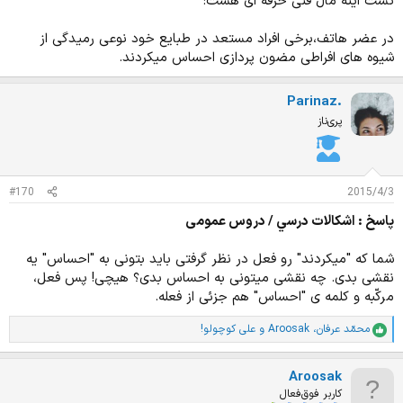
تست اینه مال فنی حرفه ای هست:
در عضر هاتف،برخی افراد مستعد در طبایع خود نوعی رمیدگی از
شیوه های افراطی مضون پردازی احساس میکردند.
Parinaz.
پری‌ناز
#170
2015/4/3
پاسخ : اشكالات درسي / دروس عمومی
شما که "میکردند" رو فعل در نظر گرفتی باید بتونی به "احساس" یه
نقشی بدی. چه نقشی میتونی به احساس بدی؟ هیچی! پس فعل،
مرکّبه و کلمه ی "احساس" هم جزئی از فعله.
محمّد عرفان
،
Aroosak
و
علی کوچولو!
ا
م
ت
Aroosak
ی
ا
کاربر فوق‌فعال