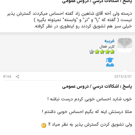
پاسخ : اشكالات درسي / دروس عمومی
درسته ولی آخه آقای شاهین زاد گفته احساس میکردند گسترش پذیر
نیست ( گفته که "را" و "تر" و "وابسته" نمیتونه بگیره )
خیلی سبز هم تشویق کردند رو اینطوری در نظر گرفته.
غریبه
کاربر فعال
#166
2015/3/31
پاسخ : اشكالات درسي / دروس عمومی
خوب شاید احساس خوبی کردم درست نباشه !
مثلا درستش اینه که بگیم احساس خوبی داشتم !
ولی تشویق کردن گسترش پذیر به نظر میاد !!