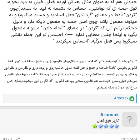
جدولی هم که به عنوان مثال بعدش آورده خیلی خیلی به درد بخوره.
توی جمله ای که نوشتین، احساس نه متممه نه قید، نه مسند(چون
"کردن" فقط در معنای "گرداندن" فعل اسنادیه و مسند میگیره) و نه
میتونه مفعول باشه چون اصن جمله یه مفعول دیگه داره و دلیل
محکم ترشم این که "کردن" در معنای "انجام دادن" میتونه مفعول
بگیره و اینجا چنین معنایی نداره. ---> احساس تو این جمله نقشی
نمیگیره پس فعل مرکّبه: "احساس میکردند."
* بهتون شدیداً توصیه میکنم اگه قصد دارین سوالای زبان فارسیو بزنین و هنوز مسلّط نیستین، فقط
الگو رو بخونین. کاملاً خلاصه و جمع و جور گفته، بدون حاشیه روی و روده درازی و نظرِ من و نظرِ اون
و فلان و بهمان؛ توضیحا و مثالاشم خیلی مفید و کاربردیه. از بین این سه تا کتاب معروف زبان فارسی
من هم خیلی سبزو خونده م، هم هامون سبطی رو، هم الگو رو. اگه الگو رو اوّل میخوندم شاید اصن
سراغ اون دو تای دیگه نمیرفتم.
Aroosak
ا
م
ت
Aroosak
ی
ا
کاربر فوق‌فعال
ز
ا
ت
#173
2015/4/4