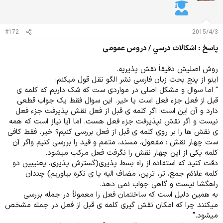
#172
2015/4/3
پاسخ : اشكالات درسي / دروس عمومی
روش اصلیش دقیقاً نقش پذیریه.
اینو از پنج بحث زبان فارسی نشر الگو نقل قول میکنم:
" اما سوال و مشکل اصلی در مواردی ست که شک داریم که کلمه ی
قبل از فعل جزء فعل است یا خیر. این سوال فقط یک جواب قطعی
دارد و آن این است: اگر کلمه ی قبل از فعل نقش پذیرفت جزء فعل
نیست و اگر نقش نپذیرفت جزء فعل هست. اما آیا نیاز است که همه
ی نقش ها را بر روی کلمه ی قبل از فعل بررسی کنیم؟ خیر. فقط کافی
ست چهار نقش : مفعول، مسند، متمم و قید را بررسی کنیم واگر آن
کلمه یکی از این چهار نقش را نگرفت فعل مرکب میشود.
دقت کنید که استفاده از راه بسط پذیری(گسترش پذیری، یعنیبین دو
کلمه علائم جمع، تر، ترین، مضاف الیه یا ی نکره بیاوریم) چندان
راهگشا نیست و گاهی جواب نمی دهد.
به همین دلیل است که ساختمان فعل را معمولاً در جمله بررسی
میکنند چرا که امکان نقش گیری کلمه ی قبل از فعل در جمله مشخص
میشود."