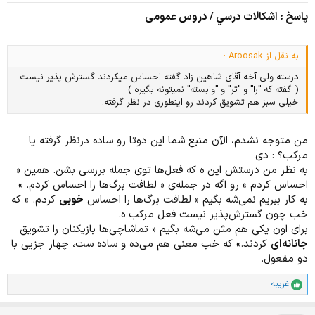
پاسخ : اشكالات درسي / دروس عمومی
به نقل از Aroosak :
درسته ولی آخه آقای شاهین زاد گفته احساس میکردند گسترش پذیر نیست
( گفته که "را" و "تر" و "وابسته" نمیتونه بگیره )
خیلی سبز هم تشویق کردند رو اینطوری در نظر گرفته.
من متوجه نشدم، الآن منبع شما این دوتا رو ساده درنظر گرفته یا
مرکب؟ : دی
به نظر من درستش این ه که فعل‌ها توی جمله بررسی بشن. همین «
احساس کردم » رو اگه در جمله‌ی « لطافت برگ‌ها را احساس کردم. »
به کار ببریم نمی‌شه بگیم « لطافت برگ‌ها را احساس
خوبی
کردم. » که
خب چون گسترش‌پذیر نیست فعل مرکب ه.
برای اون یکی هم مثن می‌شه بگیم « تماشاچی‌ها بازیکنان را تشویق
جانانه‌ای
کردند.» که خب معنی هم می‌ده و ساده ست، چهار جزیی با
دو مفعول.
غریبه
ا
م
ت