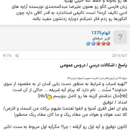
ها رو بخونه و حفظ کنه خیلی بهتره.
نداره. ---> احساس تو این جمله نقشی نمیگیره پس فعل مرکّبه: "احساس
زبان فارسی الگو رو همون علیرضا عبدالمحمدی نویسنده آرایه های
میکردند."
ادبی تالیف کرده؟ تست تالیفی استاندارد به قدر کافی داره چون
کنکورها رو زدم فکر نمیکنم دوباره زدنشون مفید باشه.
* بهتون شدیداً توصیه میکنم اگه قصد دارین سوالای زبان فارسیو بزنین و هنوز مسلّط نیستین،
فقط الگو رو بخونین. کاملاً خلاصه و جمع و جور گفته، بدون حاشیه روی و روده درازی و نظرِ من
الهام1375
و نظرِ اون و فلان و بهمان؛ توضیحا و مثالاشم خیلی مفید و کاربردیه. از بین این سه تا کتاب
کاربر حرفه‌ای
معروف زبان فارسی من هم خیلی سبزو خونده م، هم هامون سبطی رو، هم الگو رو. اگه الگو رو
اوّل میخوندم شاید اصن سراغ اون دو تای دیگه نمیرفتم.
#174
2015/4/7
پاسخ : اشكالات درسي / دروس عمومی
سوال 59 این آزمون(قلم چی)،دفترچه عمومی؛(سوال تجربی92)
*تهیه اسباب و شرایط به منظور دست یابی آسان تر به مقصود از سوی
خداوند* سنّت ... نام دارد که پیام آیه شریفه ... حاکی از آن است:
[nb]حال نداشتم گزینه ها رو کامل بنویسم
[/nb]
امداد / توفیق
ولو ان اهل القری آمنوا و اتقوا لفتحنا علیهم برکات من السماء و الارض/
کلا نمد هولاء و هولاء من عطاء ربک و ما کان عطاء ربک محظورا
کانون توفیق و آیه اول رو گرفته ؛ چرا؟ مگرآیه اول مربوط به سنت تاثیر