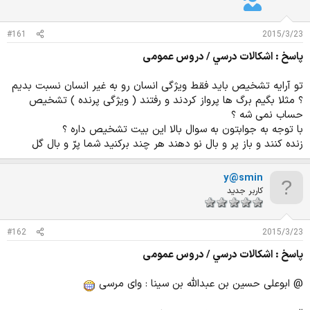
د
و
ه
ع
م
#161
2015/3/23
و
پاسخ : اشكالات درسي / دروس عمومی
ض
و
ع
تو آرایه تشخیص باید فقط ویژگی انسان رو به غیر انسان نسبت بدیم
؟ مثلا بگیم برگ ها پرواز کردند و رفتند ( ویژگی پرنده ) تشخیص
حساب نمی شه ؟
با توجه به جوابتون به سوال بالا این بیت تشخیص داره ؟
زنده کنند و باز پر و بال نو دهند هر چند برکنید شما پرّ و بال گل
y@smin
کاربر جدید
#162
2015/3/23
پاسخ : اشكالات درسي / دروس عمومی
@ ابوعلی حسین بن عبدالله بن سینا : وای مرسی