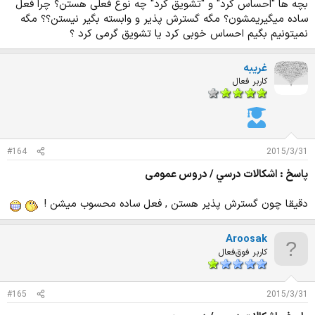
بچه ها "احساس کرد" و "تشویق کرد" چه نوع فعلی هستن؟ چرا فعل
ساده میگیریمشون؟ مگه گسترش پذیر و وابسته بگیر نیستن؟؟ مگه
نمیتونیم بگیم احساس خوبی کرد یا تشویق گرمی کرد ؟
غریبه
کاربر فعال
#164
2015/3/31
پاسخ : اشكالات درسي / دروس عمومی
دقیقا چون گسترش پذیر هستن , فعل ساده محسوب میشن !
Aroosak
کاربر فوق‌فعال
#165
2015/3/31