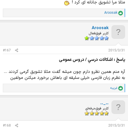
مثلا مرا تشویق جانانه ای کرد !
Aroosak
ا
م
ت
Aroosak
ی
ا
کاربر فوق‌فعال
ز
ا
ت
#167
2015/3/31
:
پاسخ : اشكالات درسي / دروس عمومی
آره منم همین نظرو دارم چون میشه گفت مثلا تشویق گرمی کردند ...
به نظرم زبان فارسی خیلی سلیقه ای باهاش برخورد میکنن مولفین
غریبه
ا
م
ت
.._..
ی
ا
کاربر فوق‌حرفه‌ای
ز
ا
ت
#168
2015/3/31
: