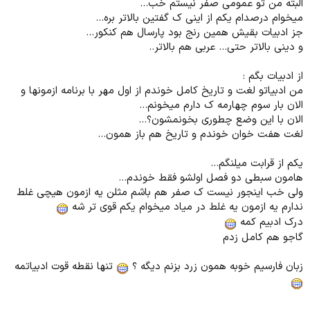
البته من تو عمومی صفر نیستم خب...
میخوام درصدام یکم از اینی ک گفتین بالاتر بره...
جز ادبیات بقیش همین رنج بود پارسال هم کنکور...
و دینی بالاتر حتی... عربی هم بالاتر..
از ادبیات بگم :
من ادبیاتو لغت و تاریخ کامل خوندم از اول مهر با برنامه ازمونها و
الان بار سوم چهارمه ک دارم میخونم...
الان با این وضع چطوری بخونمشون؟...
لغت هفت خوان خوندم و تاریخ هم باز همون...
یکم از قرابت میلنگم...
هامون سبطی دو فصل اولشو فقط خوندم...
ولی خب اینجور نیست ک صفر هم باشم مثلن یه ازمون هیچی غلط
ندارم یه ازمون یه غلط در میاد میخوام یکم قوی تر شه
درک ادبیم کمه
گاجو هم کامل زدم
زبان فارسیم خوبه همون زرد بزنم دیگه ؟
تنها نقطه قوت ادبیاتمه