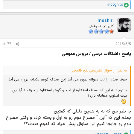
incognito
ا
م
ت
moshiri
ی
ا
کاربر نیمه‌حرفه‌ای
ز
ا
ت
#177
2015/5/5
:
پاسخ : اشكالات درسي / دروس عمومی
به نقل از سوال تشریحی ـای قلمچی :
حرف صدق از لب دیوانه برون می آید زین صدف گوهر یکدانه برون می آید
با توجه به این که صدف استعاره از لب ـو گوهر استعاره از حرف ـه آیا این
بیت اسلوب معادله داره؟
به نظر من که نه به همین دلیلی که گفتین
بعدم این که "این " مصرع دوم رو به اول وابسته کرده و وقتی مصرع
دوم رو جابجا کنیم این سئوال پیش میاد که کدوم صدف؟؟