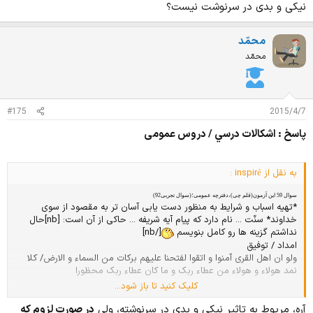
نیکی و بدی در سرنوشت نیست؟
محمّد
محمّد
#175
2015/4/7
پاسخ : اشكالات درسي / دروس عمومی
به نقل از inspiré :
سوال 59 این آزمون(قلم چی)،دفترچه عمومی؛(سوال تجربی92)
*تهیه اسباب و شرایط به منظور دست یابی آسان تر به مقصود از سوی
خداوند* سنّت ... نام دارد که پیام آیه شریفه ... حاکی از آن است: [nb]حال
نداشتم گزینه ها رو کامل بنویسم
[/nb]
امداد / توفیق
ولو ان اهل القری آمنوا و اتقوا لفتحنا علیهم برکات من السماء و الارض/ کلا
نمد هولاء و هولاء من عطاء ربک و ما کان عطاء ربک محظورا
کلیک کنید تا باز شود...
کانون توفیق و آیه اول رو گرفته ؛ چرا؟ مگرآیه اول مربوط به سنت تاثیر نیکی
و بدی در سرنوشت نیست؟
آره، مريوط به تاثير نيكي و بدي در سرنوشته، ولي
در صورت لزوم كه