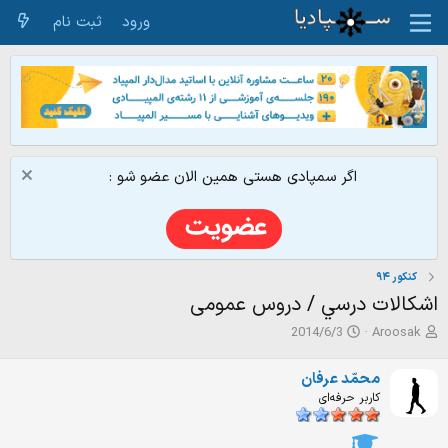
ورود
ثبت نام
اگر سمپادی هستی همین الان عضو شو :
کنکور ۹۴
اشكالات درسي / دروس عمومی
ش
ت
2014/6/3
Aroosak
ر
ا
و
ر
محمّد عرفان
ع
ی
کاربر حرفه‌ای
ک
خ
ن
ش
ن
ر