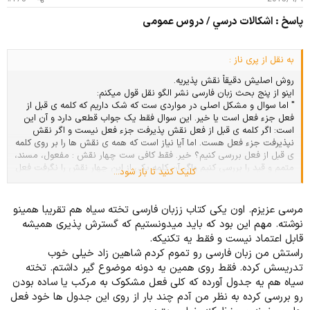
:
پاسخ : اشكالات درسي / دروس عمومی
به نقل از پری ناز :
روش اصلیش دقیقاً نقش پذیریه.
اینو از پنج بحث زبان فارسی نشر الگو نقل قول میکنم:
" اما سوال و مشکل اصلی در مواردی ست که شک داریم که کلمه ی قبل از
فعل جزء فعل است یا خیر. این سوال فقط یک جواب قطعی دارد و آن این
است: اگر کلمه ی قبل از فعل نقش پذیرفت جزء فعل نیست و اگر نقش
نپذیرفت جزء فعل هست. اما آیا نیاز است که همه ی نقش ها را بر روی کلمه
ی قبل از فعل بررسی کنیم؟ خیر. فقط کافی ست چهار نقش : مفعول، مسند،
متمم و قید را بررسی کنیم واگر آن کلمه یکی از این چهار نقش را نگرفت فعل
کلیک کنید تا باز شود...
مرکب میشود.
دقت کنید که استفاده از راه بسط پذیری(گسترش پذیری، یعنیبین دو کلمه
علائم جمع، تر، ترین، مضاف الیه یا ی نکره بیاوریم) چندان راهگشا نیست و
مرسی عزیزم. اون یکی کتاب ززبان فارسی تخته سیاه هم تقریبا همینو
گاهی جواب نمی دهد.
نوشته. مهم این بود که باید میدونستیم که گسترش پذیری همیشه
به همین دلیل است که ساختمان فعل را معمولاً در جمله بررسی میکنند چرا
قابل اعتماد نیست و فقط یه تکنیکه.
که امکان نقش گیری کلمه ی قبل از فعل در جمله مشخص میشود."
راستش من زبان فارسی رو تموم کردم شاهین زاد خیلی خوب
جدولی هم که به عنوان مثال بعدش آورده خیلی خیلی به درد بخوره.
تدریسش کرده. فقط روی همین یه دونه موضوع گیر داشتم. تخته
توی جمله ای که نوشتین، احساس نه متممه نه قید، نه مسند(چون "کردن"
فقط در معنای "گرداندن" فعل اسنادیه و مسند میگیره) و نه میتونه مفعول
سیاه هم یه جدول آورده که کلی فعل مشکوک به مرکب یا ساده بودن
باشه چون اصن جمله یه مفعول دیگه داره و دلیل محکم ترشم این که
رو بررسی کرده به نظر من آدم چند بار از روی این جدول ها خود فعل
"کردن" در معنای "انجام دادن" میتونه مفعول بگیره و اینجا چنین معنایی