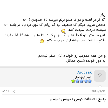
زبان :
اگه گرامر لغت و دو تا متنو بزنم میرسه 80 حدودن ؟ :-s
محض عربیم میگم ک ضعیف تره ک زبانم ک قوی تره بالا تر باشه :-s
سرعت سرعت سرعت کمه
الان هر متن تو 6 دقیقه یا 7 میزنم ک دو تا متن میشه 12 13 دقیقه
وقتم برا لغت کم میشه اونو خراب میکنم
و من همه عمومیا رو خوندم الان صفر نیستم.
یه دور خونده شدن حداقل.
Aroosak
کاربر فوق‌فعال
#163
2015/3/31
پاسخ : اشكالات درسي / دروس عمومی