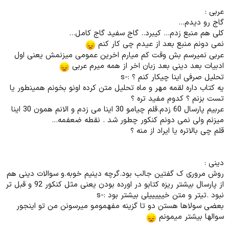
عربی :
گاج رو دیدم...
کلی هم منبع زدم... کیبرد.. گاج سفید گاج کامل...
نمی دونم منبع بعد از عیدم چی کار کنم
عربی نمیرسم بش وقت کم میارم اخرین عمومی میزنمش یعنی اول
ادبیات بعد دینی بعد زبان اخر از همه میرم عربی
تحلیل صرفی اینا چیکار کنم ؟ :-s
یه کتاب داره لقمه مهر و ماه تحلیل متن کرده اونو بخونم همینطور یا
تست بزنم ؟ کدوم مفید تره ؟
عربیم پارسال 60 زدم.قلم چیامو 30 اینا می زدم و الانم همون 30 اینا
میزنم ولی نمی دونم کنکور چطور شد . نقطه ضعفمه...
قلم چی بالاتره یا ایراد از منه ؟
دینی :
روش مروری ک گفتین جالب بود.گرچه دینیم خوبه.و سوالات دینی هم
از پارسال بیشتر ریزه کتابو در اورده بودن یعنی مثل کنکور 92 و قبل تر
نبود .تیتر و متن خیییییلی بیشتر بود :-s
بعضی سولاها هستن دو تا گزینه مفهمومو میرسونن من تو اینجور
سوالها بیشتر میمونم