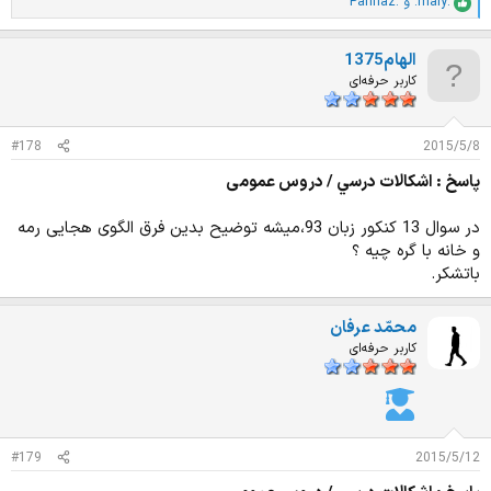
.mary.
و
Parinaz.
ا
م
ت
الهام1375
ی
ا
کاربر حرفه‌ای
ز
ا
ت
#178
2015/5/8
:
پاسخ : اشكالات درسي / دروس عمومی
در سوال 13 کنکور زبان 93،میشه توضیح بدین فرق الگوی هجایی رمه
و خانه با گره چیه ؟
باتشکر.
محمّد عرفان
کاربر حرفه‌ای
#179
2015/5/12