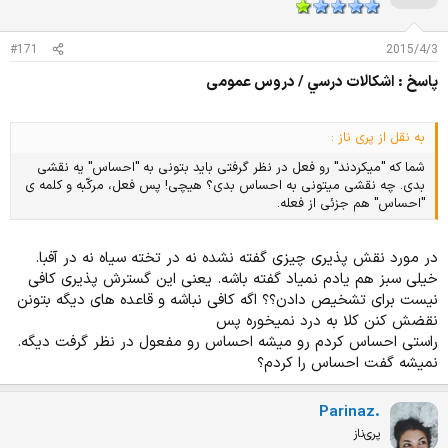
ز
ا
ت
#171
2015/4/3
:
پاسخ : اشكالات درسي / دروس عمومی
به نقل از پری ناز :
شما که "میکردند" رو فعل در نظر گرفتی باید بتونی به "احساس" یه نقشی
بدی. چه نقشی میتونی به احساس بدی؟ هیچی! پس فعل، مرکّبه و کلمه ی
"احساس" هم جزئی از فعله.
در مورد نقش پذیری چیزی گفته نشده نه در تخته سیاه نه در آفبا.
خیلی سبز هم یادم نمیاد گفته باشه. یعنی این گسترش پذیری کافی
نیست برای تشخیص دادن؟؟ اگه کافی نباشه و قاعده های دیگه بتونن
نقضش کنن کلا به درد نمیخوره پس
راستی احساس کردم رو میشه احساس رو مفعول در نظر گرفت دیگه.
نمیشه گفت احساس را کردم؟
Parinaz.
پری‌ناز