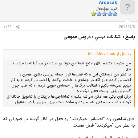
Aroosak
ی
ا
کاربر فوق‌فعال
ز
ا
ت
#169
2015/4/3
:
پاسخ : اشكالات درسي / دروس عمومی
به نقل از MissMarvelous :
من متوجه نشدم، الآن منبع شما این دوتا رو ساده درنظر گرفته یا مرکب؟ :
دی
به نظر من درستش این ه که فعل‌ها توی جمله بررسی بشن. همین «
احساس کردم » رو اگه در جمله‌ی « لطافت برگ‌ها را احساس کردم. » به کار
ببریم نمی‌شه بگیم « لطافت برگ‌ها را احساس
خوبی
کردم. » که خب چون
گسترش‌پذیر نیست فعل مرکب ه.
برای اون یکی هم مثن می‌شه بگیم « تماشاچی‌ها بازیکنان را تشویق
جانانه‌ای
کردند.» که خب معنی هم می‌ده و ساده ست، چهار جزیی با دو مفعول.
آقای شاهین زاد "احساس میکردند" رو فعل در نظر گرفته در صورتی که
به نظر من "میکردند" فعل هست.