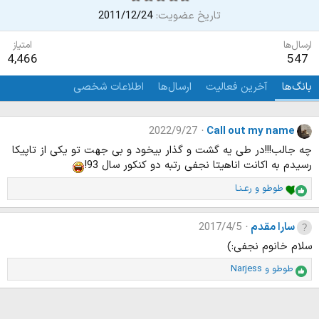
تاریخ عضویت
2011/12/24
ارسال‌ها
امتیاز
4,466
547
بانگ‌ها
آخرین فعالیت
ارسال‌ها
اطلاعات شخصی
2022/9/27
Call out my name
چه جالب!!!در طی یه گشت و گذار بیخود و بی جهت تو یکی از تاپیکا
رسیدم به اکانت اناهیتا نجفی رتبه دو کنکور سال 93!
طوطو
و
رعـنـا
ا
م
ت
سارا مقدم
2017/4/5
ی
ا
سلام خانوم نجفی:)
ز
طوطو
و
Narjess
ا
ا
ت
م
:
ت
ی