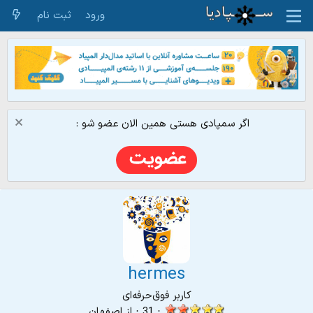
ورود
ثبت نام
اگر سمپادی هستی همین الان عضو شو :
hermes
کاربر فوق‌حرفه‌ای
·
31
·
از
اصفهان