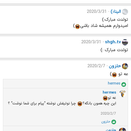
الینا:)
2020/3/31
تولدت مبارک:)
امیدوارم همیشه شاد باشی
)
2020/3/31
shgh.tv
تولدت مبارک :)
حلزون
2020/2/7
عه تو
)
hermes
ا
م
hermes
ت
عه تو
ی
این چیه.همون بانگه؟
چرا نوتیفش نوشته "پیام برای شما نوشت" ؟
ا
ز
2020/2/7
ا
حلزون
ت
ا
:
م
حلزون