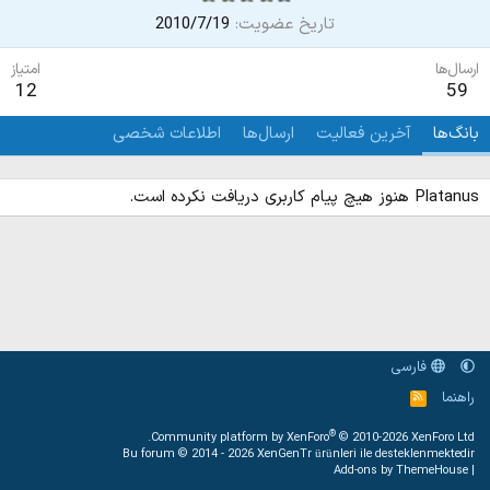
تاریخ عضویت
2010/7/19
ارسال‌ها
امتیاز
12
59
بانگ‌ها
آخرین فعالیت
ارسال‌ها
اطلاعات شخصی
Platanus هنوز هیچ پیام کاربری دریافت نکرده است.
فارسی
راهنما
خ
و
ر
®
Community platform by XenForo
© 2010-2026 XenForo Ltd.
ا
Bu forum © 2014 - 2026
XenGenTr ürünleri ile desteklenmektedir
ک
Add-ons by ThemeHouse
|