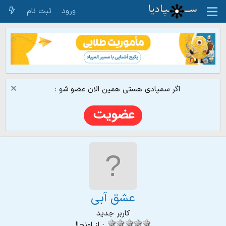
ورود
ثبت نام
اگر سمپادی هستی همین الان عضو شو :
عشق آبی
کاربر جدید
·
از
اونجا!