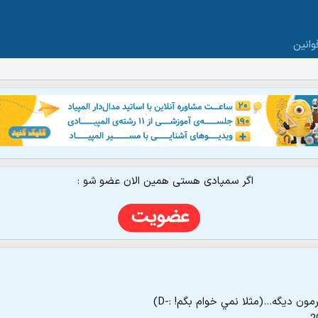
وانین
اگر سمپادی هستی همین الان عضو شو :
ون دیگه...(مثلا نمي خوام بگم! :-D)