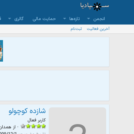
انجمن
تازه‌ها
حمایت مالی
گالری
ق
آخرین فعالیت
ثبت‌نام
شازده كوچولو
کاربر فعال
·
از
همدان