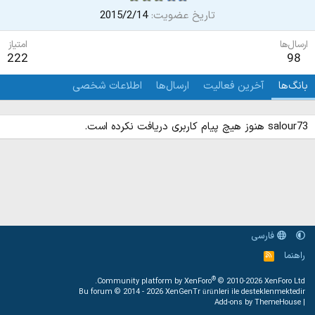
تاریخ عضویت
2015/2/14
ارسال‌ها
امتیاز
222
98
بانگ‌ها
آخرین فعالیت
ارسال‌ها
اطلاعات شخصی
salour73 هنوز هیچ پیام کاربری دریافت نکرده است.
فارسی
راهنما
خ
و
ر
®
Community platform by XenForo
© 2010-2026 XenForo Ltd.
ا
Bu forum © 2014 - 2026
XenGenTr ürünleri ile desteklenmektedir
ک
Add-ons by ThemeHouse
|