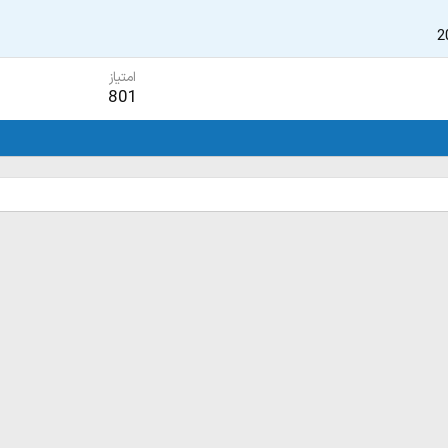
2
امتیاز
801