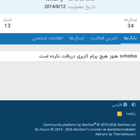
تاریخ عضویت
2014/8/12
ارسال‌ها
امتیاز
13
34
بانگ‌ها
آخرین فعالیت
ارسال‌ها
اطلاعات شخصی
soheilsa هنوز هیچ پیام کاربری دریافت نکرده است.
فارسی
راهنما
خ
و
ر
®
Community platform by XenForo
© 2010-2026 XenForo Ltd.
ا
Bu forum © 2014 - 2026
XenGenTr ürünleri ile desteklenmektedir
ک
Add-ons by ThemeHouse
|