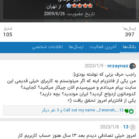
·
از
تهران
تاریخ عضویت
2009/6/26
ارسال‌ها
امتیاز
105
397
بانگ‌ها
آخرین فعالیت
ارسال‌ها
اطلاعات شخصی
2023/1/9
nrzaynaz
راجب حرف بزنی که نوشته بودی(:
من یکی از فانتزیام اینه که اگر میتونستم به کاربرای خیلی قدیمی این
سایت پیام میدادم و میپرسیدم الان چیکار میکنید؟ کجایید؟
کدوماتون ازدواج کردید؟ ایران موندید؟ بچه دارید؟
یکی از فانتزیام امروز تحقق یافت (=
13
،
_Fatemeh_
،
Call out my name
و 3 نفر دیگر
ا
م
ت
2023/1/8
13
ی
ا
امروز خیلی تصادفی دیدم بعد ۱۳ سال هنوز حساب کاربریم کار