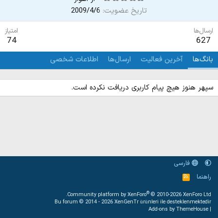
تاریخ عضویت
2009/4/6
ارسال‌ها
امتیاز
74
627
بانگ‌ها
آخرین فعالیت
ارسال‌ها
اطلاعات شخصی
سپهر هنوز هیچ پیام کاربری دریافت نکرده است.
فارسی
راهنما
خ
و
ر
®
Community platform by XenForo
© 2010-2026 XenForo Ltd.
ا
Bu forum © 2014 - 2026
XenGenTr ürünleri ile desteklenmektedir
ک
Add-ons by ThemeHouse
|