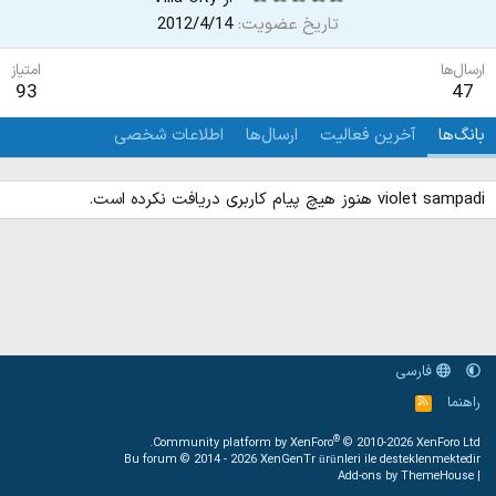
تاریخ عضویت
2012/4/14
ارسال‌ها
امتیاز
93
47
بانگ‌ها
آخرین فعالیت
ارسال‌ها
اطلاعات شخصی
violet sampadi هنوز هیچ پیام کاربری دریافت نکرده است.
فارسی
راهنما
خ
و
ر
®
Community platform by XenForo
© 2010-2026 XenForo Ltd.
ا
Bu forum © 2014 - 2026
XenGenTr ürünleri ile desteklenmektedir
ک
Add-ons by ThemeHouse
|