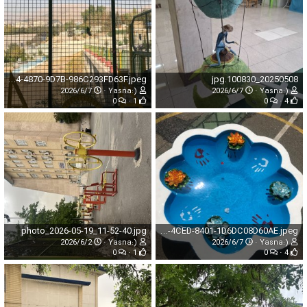
51DD918E-20D4-4870-9D7B-986C293FD63F.jpeg
20250508_100830.jpg
2026/6/7
Yasna:)
2026/6/7
Yasna:)
0
1
0
4
photo_2026-05-19_11-52-40.jpg
3F5AFB41-F0FD-4CED-8401-1D6DC08D60AE.jpeg
2026/6/2
Yasna:)
2026/6/7
Yasna:)
0
1
0
4