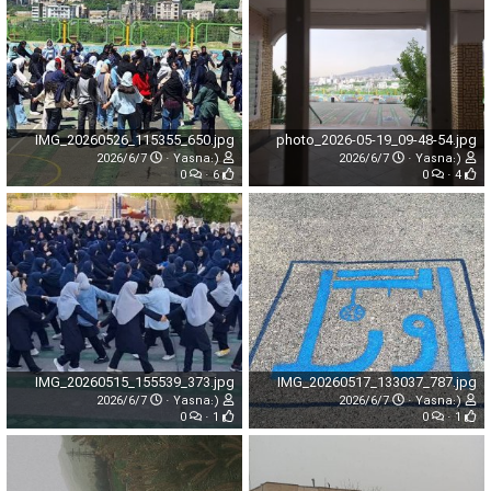
IMG_20260526_115355_650.jpg
photo_2026-05-19_09-48-54.jpg
2026/6/7
Yasna:)
2026/6/7
Yasna:)
0
6
0
4
IMG_20260515_155539_373.jpg
IMG_20260517_133037_787.jpg
2026/6/7
Yasna:)
2026/6/7
Yasna:)
0
1
0
1