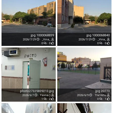
1000068839.jpg
1000068840.jpg
2026/7/29
_Vina_
2026/7/29
_Vina_
0
0
0
0
photo27325839213.jpg
20773.jpg
2026/6/7
Yasna:)
2026/6/9
The1Ahu
1
2
0
1