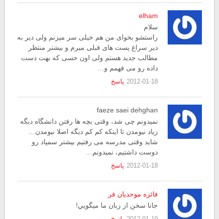
elham
سلام
راستشو بخوای من هم خیلی سر میزنم ولی دیر به
دیر سراغ پست های قبلی میرم و بیشتر منتظر
مطالب جدید هستم ولی اون حسی که بهت دست
داده رو می فهمم و…
2012-01-18
پاسخ
faeze saei dehghan
نمیدونم چی شد، وقتی بچه ها رفتن دانشگاه دیگه
زیاد نیومدن تا اینکه کم کم دیگه اصلا نیومدن…
شاید وقتی مدرسه می رفتیم بیشتر سمپاد رو
دوست داشتیم، نمیدونم…
2012-01-18
پاسخ
فائزه موحدیان فر
جانا سخن از زبان ما ميگويي!
2012-01-19
پاسخ