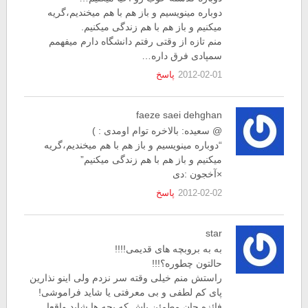
دوباره مینویسیم و باز هم با هم میخندیم،گریه
میکنیم و باز هم با هم زندگی میکنیم.
منم تازه از وقتی رفتم دانشگاه دارم میفهمم
سمپادی فرق داره…
2012-02-01
پاسخ
faeze saei dehghan
@ سعیده: بالاخره توام اومدی : )
“دوباره مینویسیم و باز هم با هم میخندیم،گریه
میکنیم و باز هم با هم زندگی میکنیم”
×آخجون :دی
2012-02-02
پاسخ
star
به به بروبچه های قدیمی!!!!
حالتون چطوره؟!!!
راستش منم خیلی وقته سر نزدم ولی اینو نذارین
پای کم لطفی و بی معرفتی یا شاید فراموشی!
فائزه جان مطمئن باش که بچه ها شاید واقعا