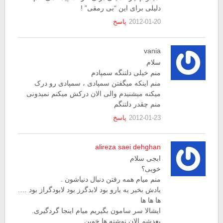
دلیلی برای این “بی رمقی” !
2012-01-20
پاسخ
vania
سلام
منم خیلی دلتنگه سمپادم
منم اینکه میگفتن سمپادی ، سمپادی رو درک
میکنه میشنیدم والی الان درکش میکنم نمیدونی
منم چقدر دلتنگم
2012-01-23
پاسخ
alireza saei dehghan
ابجی سلام
خویی؟
منم میام همه رفتن دنبال دنیاشون .
یادش بخیر یه یارو بود لابدگرز بود لابودگراز بود ….
ها ها ها
ایشالا سر سامون بگیریم میام اینجا گردگیری.
بعدشم الان نوشته ها خوبن.