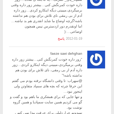
داره خودت کمرنگش کنی…بیشتر زور داره وقتی
برمیگردی،میبینی دیگه اینکارو کردی…زور داره
آدم از بی رمقی نای تلاش برای بودن هم نداشته
باشه!گرچه اوضاع ما شاید انقدری هم بد نباشه…
اما اونقدرم دور ازدسترس نیس همچون
اوضاعی…:(
2012-01-19
پاسخ
faeze saei dehghan
“زور داره خودت کمرنگش کنی…بیشتر زور داره
وقتی برمیگردی،میبینی دیگه اینکارو کردی…زور
داره آدم از بی رمقی، نای تلاش برای بودن هم
نداشته باشه!”
@سهراب: تا وقتی دانشگاه نرفته بودم می گفتم
این حرفا چرته که بچه های سمپاد متفاوتن ولی
اینجور نبود…
و تنها جایی که برای همفکری ما باهم بود و گفت و
گو می کردیم همین سایت سمپادیا و همین گروه
نوشت بود.
نمیدونم چرا، دلیلی برای حرفت پیدا نمی کنم ،