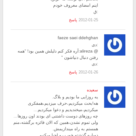
اینم امضای معروف خودم
:ق
2012-01-25
پاسخ
faeze saei ddehghan
:دی
@ alireza:آره فکر کنم دلیلش همین بود! “همه
رفتن دنبال دنیاشون ”
:دی
2012-01-26
پاسخ
سعیده
یه روزایی ما بودیم و بلاگ.
هه!بحث میکردیم،حرف میزدیم،همفکری
میکردیم،میخندیدیم و دعوا میکردیم…
چه روزهای دوست داشتنی ای بودند اون روزها…
ولی تموم نشدن،همین که الان فائزه برگشته،منم
همستم به راه میندازیمش.
دوباره گذشته خوب رو احیا میکنیم…