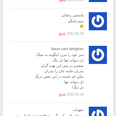
یاسمین رضائی
منم دلتنگم …
2012-01-19
پاسخ
faeze saei dehghan
سر خود را مزن اینگونه به سنگ
دل دیوانه تنها دل تنگ
منشین در پس این بهت گران
مدران جامه جان را مدران
مکن ای خسته در این بغض درنگ
دل دیوانه تنها
دل تنگ!
2012-01-19
پاسخ
سهراب
سمپاد_یای_ کمرنگ…یه فاجعه ی ساده!…زور