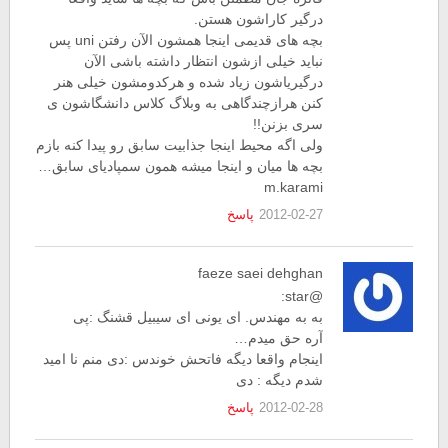
درگیر کاراشون هستن.
بچه های قدیمی اینجا همشون الآن رفتن uni پس
نباید خیلی ازشون انتظار داشته باشی الآن
درگیریاشون زیاد شده و هرکدومشون خیلی هنر
کنن هرازچندگاهی به وبلاگ کلاس دانشگاشون ی
سری بزنن!!
ولی اگه محیط اینجا جذابیت سابق رو پیدا کنه بازم
بچه ها میان و اینجا میشه همون سمپادیای سابق…
m.karami
2012-02-27
پاسخ
faeze saei dehghan
@star:
به به مهندس. ای یونی ای سیبیل قشنگ :پی
آره حق میدم…
اینجام واقعا دیگه فاتحش خوندس :دی منم نا امید
شدم دیگه : دی
2012-02-28
پاسخ