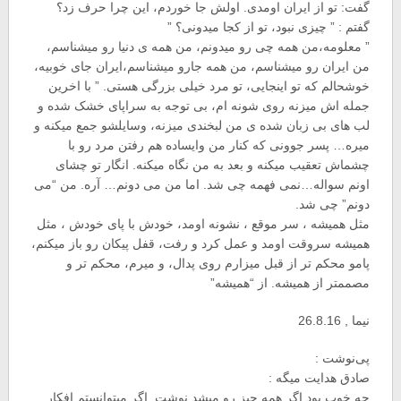
گفت: تو از ایران اومدی. اولش جا خوردم، این چرا حرف زد؟
گفتم : ” چیزی نبود، تو از کجا میدونی؟ ”
” معلومه،من همه چی رو میدونم، من همه ی دنیا رو میشناسم،
من ایران رو‌ میشناسم، من همه جارو میشناسم،ایران جای خوبیه،
خوشحالم که تو اینجایی، تو مرد خیلی بزرگی هستی. ” با اخرین
جمله اش میزنه روی شونه ام، بی توجه به سراپای خشک شده و
لب های بی زبان شده ی من لبخندی میزنه، وسایلشو جمع میکنه و
میره… پسر جوونی که کنار من وایساده هم رفتن مرد رو با
چشماش تعقیب میکنه و بعد به من نگاه میکنه. انگار تو چشای
اونم سواله…نمی فهمه چی شد. اما من می دونم… آره. من “می
دونم” چی شد.
مثل همیشه ، سر موقع ، نشونه اومد، خودش با پای خودش ، مثل
همیشه سروقت اومد و عمل کرد و رفت، قفل پیکان رو‌ باز میکنم،
پامو محکم تر از قبل میزارم روی پدال، و‌ میرم، محکم تر و
مصممتر از همیشه. از “همیشه”
نیما , 26.8.16
پی‌نوشت :
صادق هدایت میگه :
چه خوب بود اگر همه چیز رو میشد نوشت. اگر میتوانستم افکار