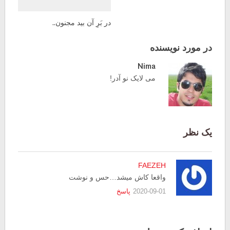
در بَرِ آن بید مجنون..
در مورد نویسنده
Nima
می لایک نو آدر!
یک نظر
FAEZEH
واقعا کاش میشد…حس و نوشت
2020-09-01
پاسخ