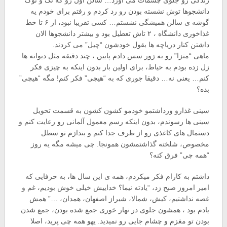
زندگی رو جلوی چشمات می آورد… سالن اول رو که تک و توک
دانشجوها توش نشسته بودن رو رد کردم و رفتم برای خودم یه
گوشه ی سالن همیشگی نشستم… کسی تقریبا نبود، از ۶ تا خط
غذاخوری دانشگاه ، ۲ تاش تعطیل بود و بیشتر دانشجوها الان
داشتن کنار دریاچه ها بقول خودشون “چیل” می کردند.
ماهی “منزا” رو به زور سس دادم پایین ، چند دقیقه مثل دیوانه ها
زل زده بودم به حیاط، برای اولین بار بدون اینکه به چیزی فکر
کنم… یعنی نه… دقیقا جوری که به “هیچی” فکر کنم! مگه “هیچی”
بده؟
سینی غذارو ورداشتمو خودمو کشون کشون به قسمت تحویل
سینی ها رسوندم، بدون اینکه رسم معمول آلمانی رو رعایت کنم و
دستمال های کاغذی رو از ظرف جدا کنم و بندازم تو سطل
مخصوص، شلخته گذاشتمشون همونجا. چی میشه مگه یه روز
“همه چی” فرق کنه؟
داشتم به کارام فکر میکردم، همه ی این سال ها، به حرفایی که
امیر امروز صبح زد، “یادته نیما؟ خداییش خیلی خوش بودیم، غم و
غصه نداشتیم، کیش، شمالا، شیراز اصفهان، همدان، …” همش
یادم بود ، همشون جلوی در نهار خوری جمع شده بودن، جمع شدن
بودن تو مغزم و چشام جایی رو نمیدید. یهو همه چی پرید، اصلا