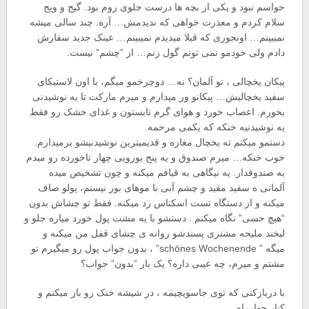
حواسم نبود و یکی از بچه ها درست جلوی روم بود. گیج و ویج
سلام کردم و معذرت خواهی که ندیدمش… آره. چند سالی میشه
نمیبینم… اونجوری که قبلا میدیدم نمیبینم… عینک جدید سفارش
دادم ولی خودمو‌ نمی تونم گول زنم… از “چشم” نیست.
پیکان یخچالی ، تو آلمان؟ نه… دوچرخمو میگم، با اون لاستیکای
سفید یخچالیش… پیکانو ور میدارم و میرم مارکت تا یه نوشیدنی
بخورم. اعصاب خورد و هوای گرم تابستون و غذای خشک رو فقط
یه نوشیدنیه خنکه که یکمی مرحمه.
دستمو میکنم ته یخچال مغازه و قدیمیترین نوشیدنیشو برمیدارم.
خوب خنکه… میرم صندوق و یه پنج یورویی چهار تاخورده رو میدم
به صندوقدار. یه نیگاهی به قیافم میکنه و چون تشخیص میده
آلمانی ه سفید مفید و چشم آبی با موهای بور نیستم، پولو صاف
میکنه و از دستگاه تست اسکناس رد میکنه. فقط تو چشاش بدون
“هیچ حسی” نگاه میکنم . دستشو با یه مشت پول خورد میاره جلو و
لبخند ملیحه مشتری پسندشو روانه ی چشای قفل من میکنه و
میگه ” schönes Wochenende” ، بدون جواب پول رو میگیرم تو
مشتم و میرم، چه عیبی داره؟ یک بار “بدون” جواب؟
با دربازکنی که توی جاسویچیمه ، در شیشه خنک رو باز میکنم و
کنار چهارراه