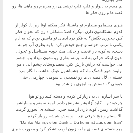
لم میدم به دیوار و قلپ قلپ نوشیدنی رو میریزم رو ماهی ها، رو
غصه ها و روی فکر ها.
هیزی چشمامو میندازم تو ماشینا، فکر میکنم اونا زیر باد کولر از
کدوم مشکلشون دارن میگن؟ اصلا مشکلی دارن که بخوان فکر
کنن چجوری بگنش؟ به فکر درد ادمای تو ماشین بودم که یه ادم
یکمی نامرتب حواسمو جمع خودش کرد. با یه بطری آب جو به
دست، یه کوله بار عجیب و حالتی مث خودم مستاصل و عجول،
بدون اینکه حرفی به ادما بزنه، بطری رو نشون میداد و با چشم
می خواست که براش بازش کنن. سفیدپوستای چشم آبی ه مو
بولوند شهر قشنگ ما، که چشماشون عینک نداشت، انگار مرد
خسته ی لال قصه ی ما رو نمیدیدن… سومی، چهارمی، حتی
جوونی که دستش یه ابجوی باز شده بود…
با سر اشاره ای به دربازکن کردم و دسته کلید رو تو هوا
چرخوندم… کلید آزادیشو نشونش دادم. اومد سمتم و وسایلشو
گذاشت زمین، کوله باری از همه چیز… شیشه ی آبجورو گرفت
بالا سمتم و هیچ حرفی نزد… واسش شیشه رو باز کردم.
“Danke Mann,vielen Dank… Du kommst aus dem Iran”
مرد خسته ی قصه ی ما به زبون اومد، تشکر کرد و بصورت خبری