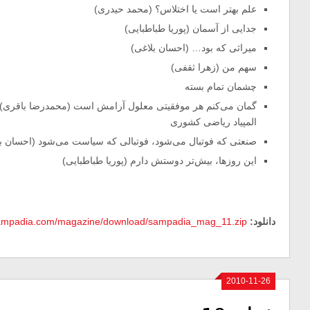
علم بهتر است یا اختلاس؟ (محمد حیدری)
جدایی از آسمان (پوریا طباطبایی)
میراثی که بود… (احسان بلاغی)
سهم من (زهرا ثقفی)
چشمان تمام بسته
گمان می‌کنم هر موفقیتی معلول آرامش است (محمدرضا باقری) : 
المپیاد ریاضی کشوری
صنعتی که فوتبال می‌شود، فوتبالی که سیاست می‌شود (احسان بل
این روزها، بیش‌تر دوستش دارم (پوریا طباطبایی)
دانلود:
sampadia.com/magazine/download/sampadia_mag_11.zip
2010-11-26