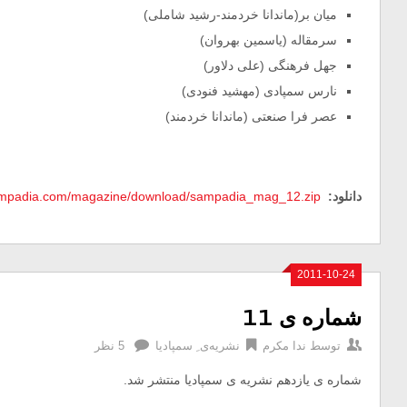
میان بر(ماندانا خردمند-رشید شاملی)
سرمقاله (یاسمین بهروان)
جهل فرهنگی (علی دلاور)
نارس سمپادی (مهشید فنودی)
عصر فرا صنعتی (ماندانا خردمند)
دانلود:
ampadia.com/magazine/download/sampadia_mag_12.zip
2011-10-24
شماره ی 11
توسط
ندا مکرم
نشریه‌ی ِ سمپادیا
5 نظر
شماره ی یازدهم نشریه ی سمپادیا منتشر شد.