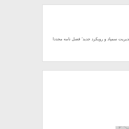
فصل نامه سمپاد آخرین بار سال ۸۷ چاپ شد. امسال بعد از تغییر مدیریت سمپاد و رویکرد جدید٬ فصل نامه مجددا