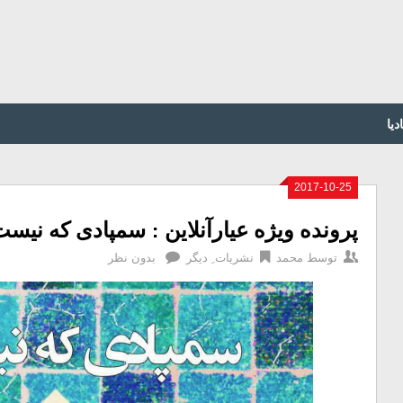
دیا
2017-10-25
پرونده ویژه عیارآنلاین : سمپادی که نیس
توسط
محمد
نشریات ِ دیگر
بدون نظر